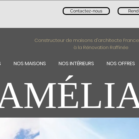
Contactez-nous
Rend
Constructeur de maisons d'architecte France
à la Rénovation Raffinée
S
NOS MAISONS
NOS INTÉRIEURS
NOS OFFRES
AMÉLI