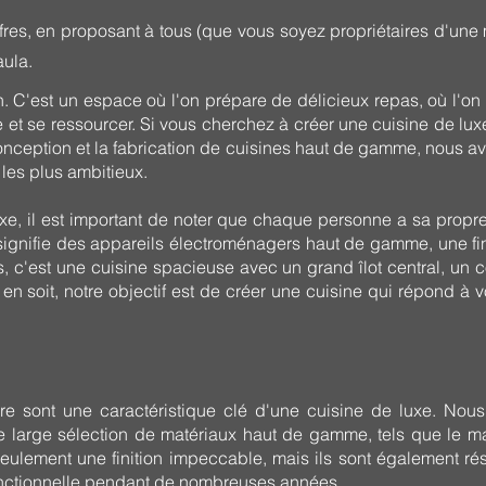
res, en proposant à tous (que vous soyez propriétaires d'une 
aula.
n. C'est un espace où l'on prépare de délicieux repas, où l'o
e et se ressourcer. Si vous cherchez à créer une cuisine de lux
onception et la fabrication de cuisines haut de gamme, nous a
 les plus ambitieux.
xe, il est important de noter que chaque personne a sa propre 
 signifie des appareils électroménagers haut de gamme, une fi
s, c'est une cuisine spacieuse avec un grand îlot central, un
n soit, notre objectif est de créer une cuisine qui répond à vo
re sont une caractéristique clé d'une cuisine de luxe. Nous 
ne large sélection de matériaux haut de gamme, tels que le marb
eulement une finition impeccable, mais ils sont également rési
 fonctionnelle pendant de nombreuses années.