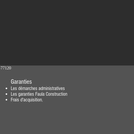
s-77120
Garanties
Les démarches administratives
Les garanties Faula Construction
Frais d'acquisition.