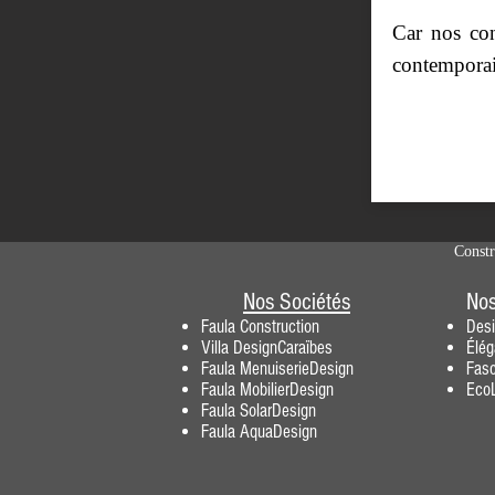
Car nos con
contemporai
Constr
Nos Sociétés
Nos
Faula Construction
Des
Villa DesignCaraïbes
Élé
Faula MenuiserieDesig
n
Fasc
F
aula MobilierDesign
EcoL
Faula SolarDesign
Faula AquaDesign