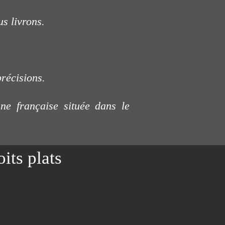
us livrons.
précisions.
e française située dans le
its plats