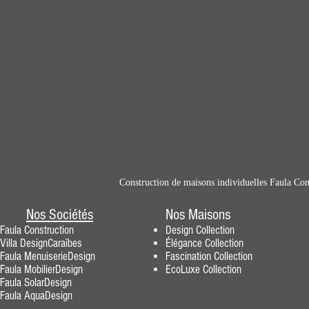
Construction de maisons individuelles Faula Con
Nos Sociétés
Nos Maisons
Faula Construction
Design
Collection
Villa DesignCaraïbes
Élégance
Collection
Faula MenuiserieDesig
n
Fascination
Collection
F
aula MobilierDesign
EcoLuxe Collection
Faula SolarDesign
Faula AquaDesign