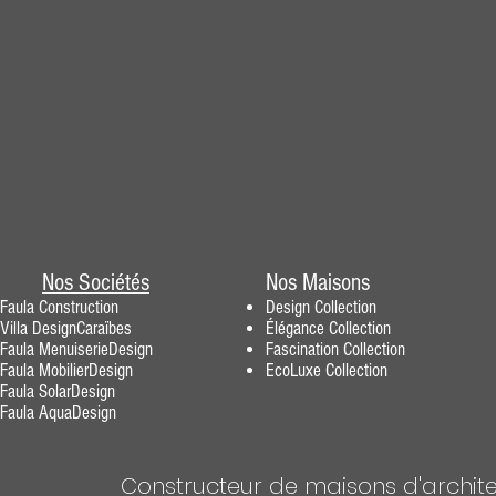
Nos Sociétés
Nos Maisons
Faula Construction
Design
Collection
Villa DesignCaraïbes
Élégance
Collection
Faula MenuiserieDesig
n
Fascination
Collection
F
aula MobilierDesign
EcoLuxe Collection
Faula SolarDesign
Faula AquaDesign
Constructeur de maisons d'archite