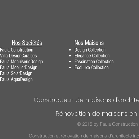
Nos Sociétés
Nos Maisons
Faula Construction
Design
Collection
Villa DesignCaraïbes
Élégance
Collection
Faula MenuiserieDesig
n
Fascination
Collection
F
aula MobilierDesign
EcoLuxe Collection
Faula SolarDesign
Faula AquaDesign
Constructeur de maisons d'archite
Rénovation de maisons en 
© 2015 by Faula Construction 
Construction et rénovation de maisons d'architecte in