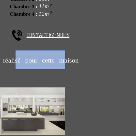
²
11m
Chambre 3
:
²
12m
Chambre 4
:
CONTACTEZ-NOUS
réalisé pour cette maison