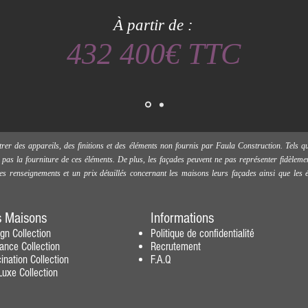
À partir de :
432 400€ TTC
trer des appareils, des finitions et des éléments non fournis par Faula Construction. Tels
nt pas la fourniture de ces éléments. De plus, les façades peuvent ne pas représenter fidèlemen
es renseignements et un prix détaillés concernant les maisons leurs façades ainsi que le
 Maisons
Informations
ign
Collection
Politique de confidentialité
gance
Collection
Recrutement
ination
Collection
F.A.Q
uxe Collection