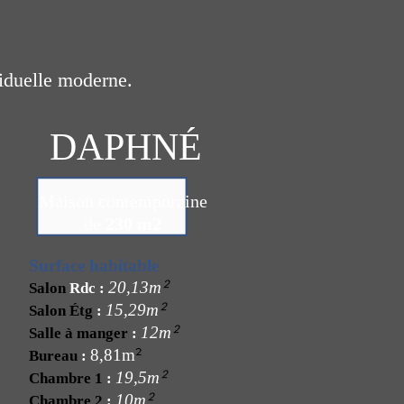
iduelle moderne.
DAPHNÉ
Maison contemporaine
de
230 m2
Surface habitable
²
20,13m
Salon
Rdc :
²
15,29m
Salon Étg
:
²
12m
Salle à manger
:
²
8,81m
Bureau
:
²
19,5m
Chambre 1
:
²
10m
Chambre 2
: