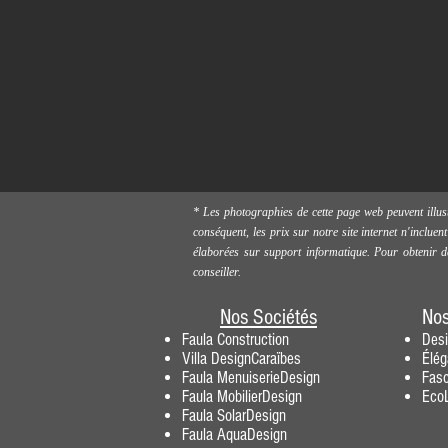
* Les photographies de cette page web peuvent illus
conséquent, les prix sur notre site internet n'inclue
élaborées sur support informatique. Pour obtenir d
conseiller.
Nos Sociétés
Nos
Faula Construction
Des
Villa DesignCaraïbes
Élé
Faula MenuiserieDesig
n
Fasc
F
aula MobilierDesign
EcoL
Faula SolarDesign
Faula AquaDesign