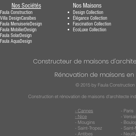
Nos Sociétés
Nos Maisons
Faula Construction
Design
Collection
Villa DesignCaraïbes
Élégance
Collection
Faula MenuiserieDesig
n
Fascination
Collection
F
aula MobilierDesign
EcoLuxe Collection
Faula SolarDesign
Faula AquaDesign
Constructeur de maisons d'archite
Rénovation de maisons en 
© 2015 by Faula Construction 
Construction et rénovation de maisons d'architecte in
- Cannes
- Paris
- Nice
- Versai
- Mougins
- Boulo
- Saint-Tropez
- Saint
- Antibes
- Neuil