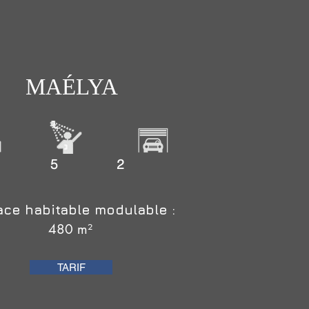
MAÉLYA
5 5 2
ace habitable modulable :
480 m²
TARIF