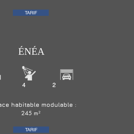
TARIF
ÉNÉA
5 4 2
ace habitable modulable :
245 m²
TARIF