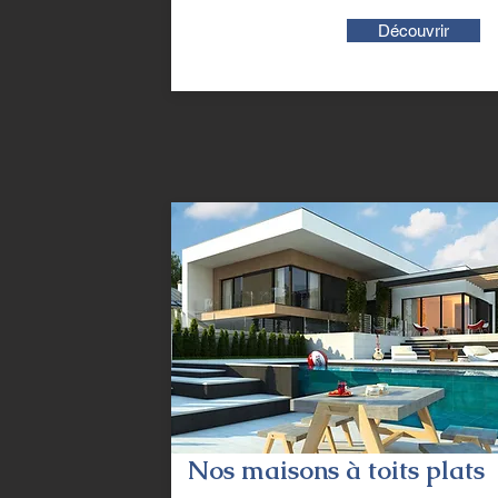
Découvrir
Nos maisons à toits plats