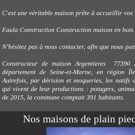
C'est une véritable maison prête à accueillir vos
Faula Construction Construction maison en bois
N'hésitez pas à nous contacter, afin que nous pui
Constructeur de maison Argentieres 77390 A
département de Seine-et-Marne, en région Île
Autrefois, par dérision et moqueries, les natifs
qui vivent de leur productions : potagers, anim
de 2015, la commune comptait 391 habitants.
Nos maisons de plain pie