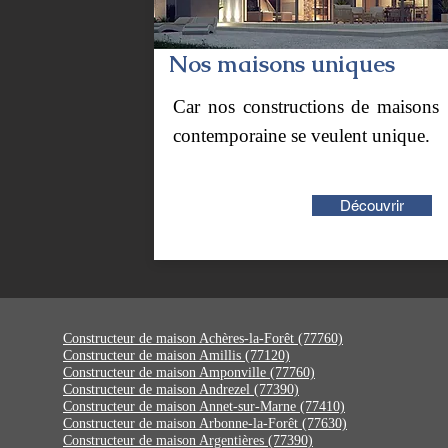
Nos maisons uniques
Car nos constructions de maisons
contemporaine se veulent unique.
Découvrir
Constructeur de maison Achères-la-Forêt (77760)
Constructeur de maison Amillis (77120)
Constructeur de maison Amponville (77760)
Constructeur de maison Andrezel (77390)
Constructeur de maison Annet-sur-Marne (77410)
Constructeur de maison Arbonne-la-Forêt (77630)
Constructeur de maison Argentières (77390)