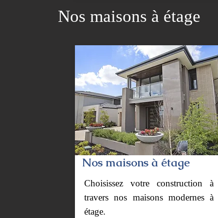
Nos maisons à étage
Nos maisons à étage
Choisissez votre construction à
travers nos maisons modernes à
étage.