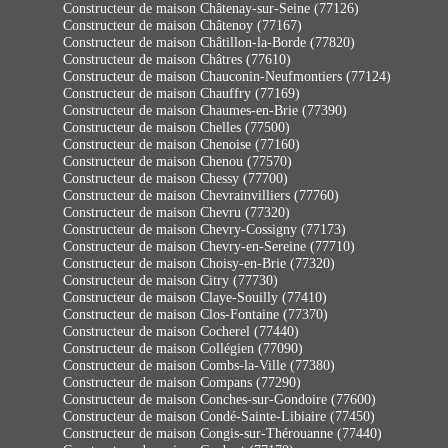
Constructeur de maison Châtenay-sur-Seine (77126)
Constructeur de maison Châtenoy (77167)
Constructeur de maison Châtillon-la-Borde (77820)
Constructeur de maison Châtres (77610)
Constructeur de maison Chauconin-Neufmontiers (77124)
Constructeur de maison Chauffry (77169)
Constructeur de maison Chaumes-en-Brie (77390)
Constructeur de maison Chelles (77500)
Constructeur de maison Chenoise (77160)
Constructeur de maison Chenou (77570)
Constructeur de maison Chessy (77700)
Constructeur de maison Chevrainvilliers (77760)
Constructeur de maison Chevru (77320)
Constructeur de maison Chevry-Cossigny (77173)
Constructeur de maison Chevry-en-Sereine (77710)
Constructeur de maison Choisy-en-Brie (77320)
Constructeur de maison Citry (77730)
Constructeur de maison Claye-Souilly (77410)
Constructeur de maison Clos-Fontaine (77370)
Constructeur de maison Cocherel (77440)
Constructeur de maison Collégien (77090)
Constructeur de maison Combs-la-Ville (77380)
Constructeur de maison Compans (77290)
Constructeur de maison Conches-sur-Gondoire (77600)
Constructeur de maison Condé-Sainte-Libiaire (77450)
Constructeur de maison Congis-sur-Thérouanne (77440)