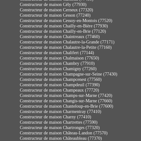
Constructeur de maison Cély (77930)
Constructeur de maison Cerneux (77320)
Constructeur de maison Cesson (77240)
Constructeur de maison Cessoy-en-Montois (77520)
Constructeur de maison Chailly-en-Bière (77930)
Constructeur de maison Chailly-en-Brie (77120)
Constructeur de maison Chaintreaux (77460)
Constructeur de maison Chalautre-la-Grande (77171)
Constructeur de maison Chalautre-la-Petite (77160)
Constructeur de maison Chalifert (77144)
Constructeur de maison Chalmaison (77650)
Constructeur de maison Chambry (77910)
Constructeur de maison Chamigny (77260)
Constructeur de maison Champagne-sur-Seine (77430)
Constructeur de maison Champcenest (77560)
Constructeur de maison Champdeuil (77390)
Constructeur de maison Champeaux (77720)
Constructeur de maison Champs-sur-Marne (77420)
Constructeur de maison Changis-sur-Marne (77660)
Constructeur de maison Chanteloup-en-Brie (77600)
Constructeur de maison Charmentray (77410)
Constructeur de maison Charny (77410)
Constructeur de maison Chartrettes (77590)
Constructeur de maison Chartronges (77320)
Constructeur de maison Château-Landon (77570)
Constructeur de maison Châteaubleau (77370)