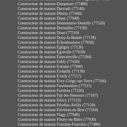
Constructeur de maison Dampmart (77400)
Constructeur de maison Darvault (77140)
Constructeur de maison Dhuisy (77440)
Constructeur de maison Diant (77940)
Constructeur de maison Donnemarie-Dontilly (77520)
Constructeur de maison Dormelles (77130)
Constructeur de maison Doue (77510)
Constructeur de maison Douy-la-Ramée (77139)
Constructeur de maison Échouboulains (77830)
Constructeur de maison Égligny (77126)
Constructeur de maison Égreville (77620)
Constructeur de maison Émerainville (77184)
Constructeur de maison Esbly (77450)
Constructeur de maison Esmans (77940)
Constructeur de maison Étrépilly (77139)
Constructeur de maison Everly (77157)
Constructeur de maison Évry-Grégy-sur-Yerre (77166)
Constructeur de maison Faremoutiers (77515)
Constructeur de maison Favières (77220)
Constructeur de maison Faÿ-lès-Nemours (77167)
Constructeur de maison Féricy (77133)
Constructeur de maison Férolles-Attilly (77150)
Constructeur de maison Ferrières-en-Brie (77164)
Constructeur de maison Flagy (77940)
Constructeur de maison Fleury-en-Bière (77930)
Constructeur de maison Fontaine-Fourches (77480)