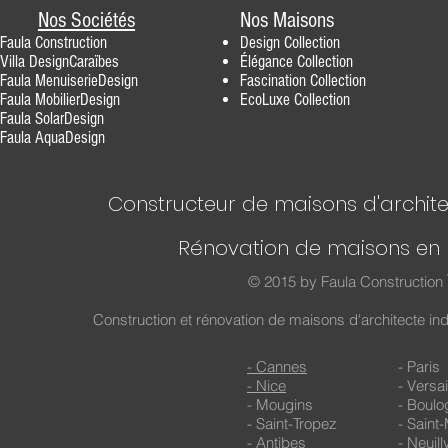
Nos Sociétés
Nos Maisons
Faula Construction
Design
Collection
Villa DesignCaraïbes
Élégance
Collection
Faula MenuiserieDesig
n
Fascination
Collection
F
aula MobilierDesign
EcoLuxe Collection
Faula SolarDesign
Faula AquaDesign
Constructeur de maisons d'archite
Rénovation de maisons en 
© 2015 by Faula Construction 
Construction et rénovation de maisons d'architecte in
- Cannes
- Paris
- Nice
- Versai
- Mougins
- Boulo
- Saint-Tropez
- Saint
- Antibes
- Neuil