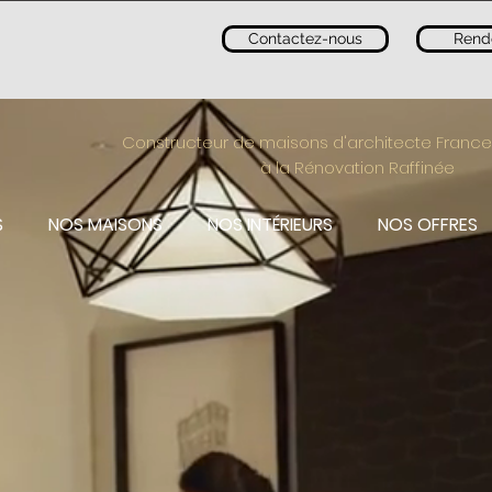
Contactez-nous
Rend
Constructeur de maisons d'architecte France
à la Rénovation Raffinée
S
NOS MAISONS
NOS INTÉRIEURS
NOS OFFRES