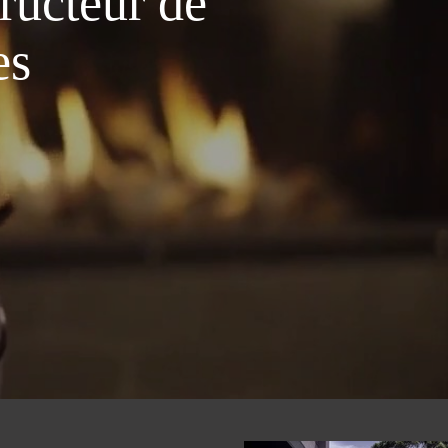
ructeur de
es