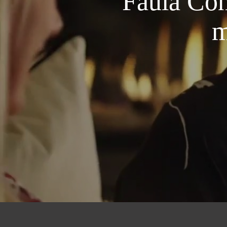
Faula Con
m