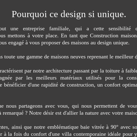
Pourquoi ce design si unique.
out une entreprise familiale, qui a cette sensibilit
us mettons à votre place. En tant que Construction maison
ous engagé à vous proposer des maisons au design unique.
s toute une gamme de maisons neuves reprenant le meilleur de
térisent par notre architecture passant par la toiture à faibl
gnée par les meilleurs matériaux utilisés pour la cons
bénéficier d'une rapidité de construction, un confort optima
que nous partageons avec vous, qui nous permettent de vous
à remarqué ? Notre désir est d'allier la nature avec votre mai
ntes, ainsi que notre emblématique baie vitrée à 90° avec s
r à la fois du confort d'une villa contemporaine idéale pour y