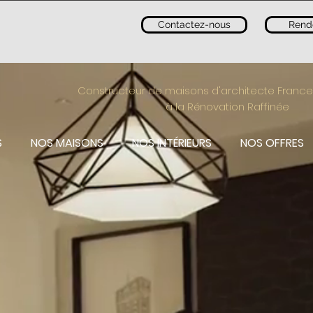
Contactez-nous
Rend
Constructeur de maisons d'architecte France
à la Rénovation Raffinée
S
NOS MAISONS
NOS INTÉRIEURS
NOS OFFRES